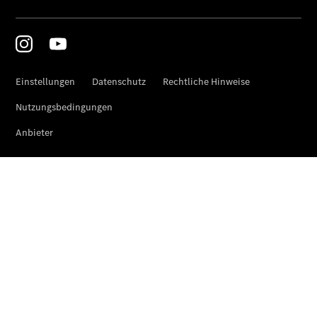
Übersicht
Finanzdienste
Reifen &
Kompletträder
Reifen- und
Komplettradschutz
EU-
Reifenlabel
Transporter-
Service