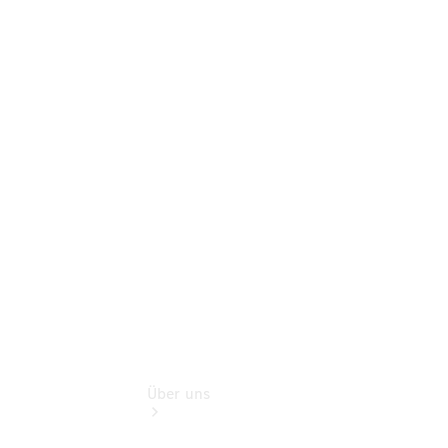
Terminbuchung
Pannen- &
Schadenhilfe
Service für
Reisemobile
Teile &
Zubehör
Rückrufe &
Umrüstungen
Über uns